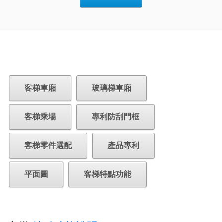
客梯車廂
玻璃梯車廂
客梯乘場
專利防刮門框
客梯零件選配
產品專利
平面圖
客梯特點功能