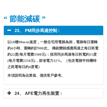
“ 節能減碳 ”
23、 PM同步馬達控制 :
以10樓90m/m速度，一般住宅用電梯為例，電梯每日運轉
約4小時、運轉約計900次。 傳統變頻感應馬達之每日耗電
約22度(每月電費3300元)；採用同步馬達每日耗電約15度
(每月電費2250元)，節省電力32%。（包含電梯半待機時
之耗電每日約4度電）
本項說明為估算值、僅供客戶參考。
24、 AFE電力再生裝置 :